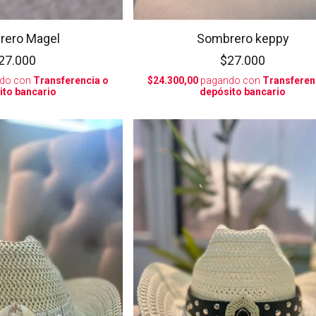
rero Magel
Sombrero keppy
27.000
$27.000
do con
Transferencia o
$24.300,00
pagando con
Transferen
ito bancario
depósito bancario