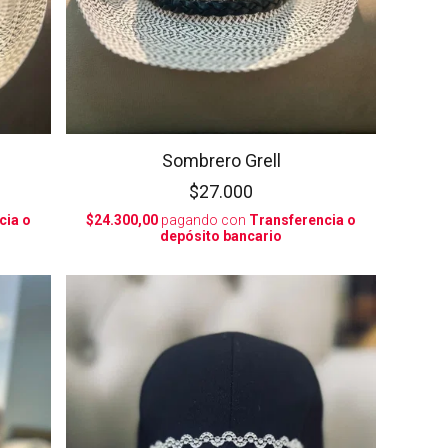
Sombrero Grell
$27.000
cia o
$24.300,00
pagando con
Transferencia o
depósito bancario