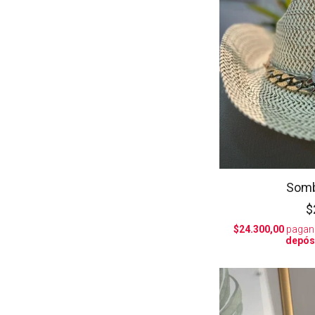
Somb
$
$24.300,00
pagan
depós