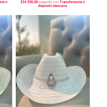
cia o
$24.300,00
pagando con
Transferencia o
depósito bancario