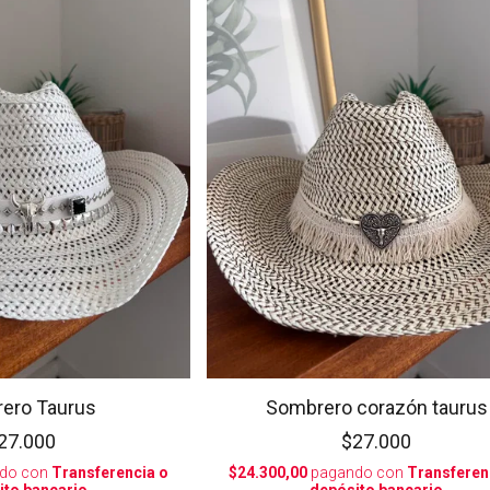
ero Taurus
Sombrero corazón taurus
27.000
$27.000
do con
Transferencia o
$24.300,00
pagando con
Transferen