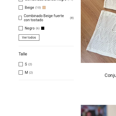
Beige
(10)
Combinado Beige fuerte
(8)
con tostado
Negro
(6)
Ver todos
Talle
S
(2)
M
(2)
Conju