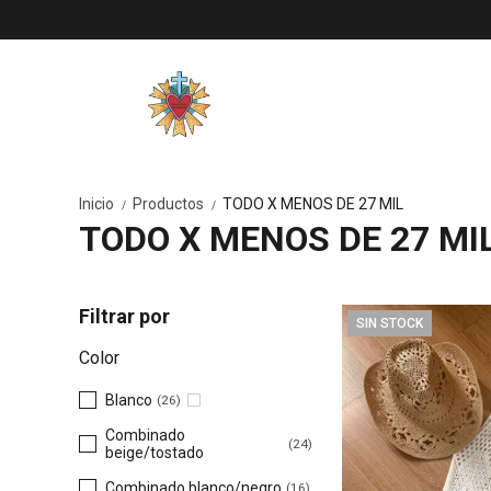
Inicio
Productos
TODO X MENOS DE 27 MIL
/
/
TODO X MENOS DE 27 MI
Filtrar por
SIN STOCK
Color
Blanco
(26)
Combinado
(24)
beige/tostado
Combinado blanco/negro
(16)