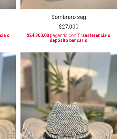
Sombrero sag
$27.000
cia o
$24.300,00
pagando con
Transferencia o
depósito bancario