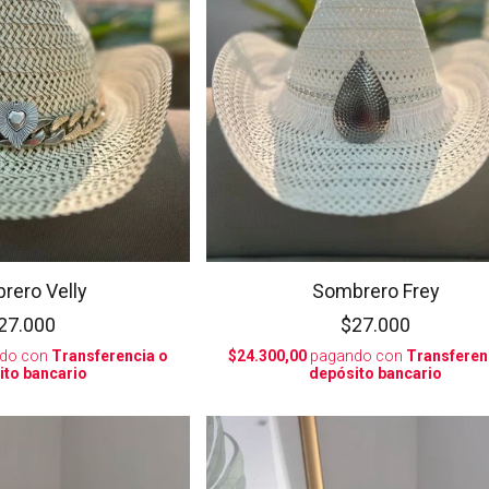
rero Velly
Sombrero Frey
27.000
$27.000
do con
Transferencia o
$24.300,00
pagando con
Transferen
ito bancario
depósito bancario