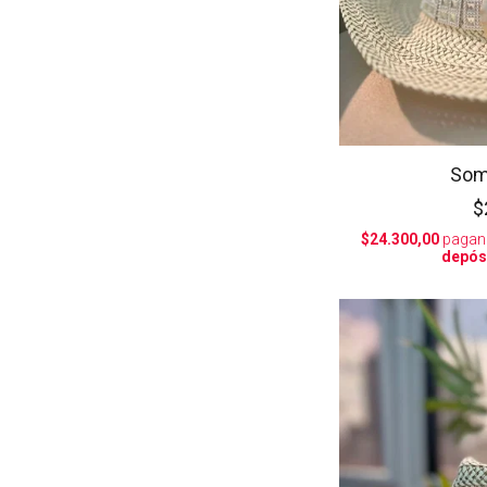
Som
$
$24.300,00
pagan
depós