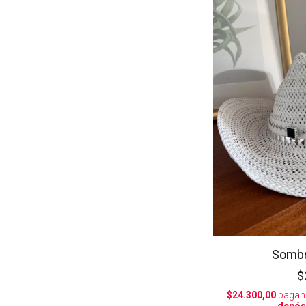
Sombr
$
$24.300,00
pagan