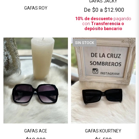
GAFAS JACKY
GAFAS ROY
De
$0
a
$12.900
10% de descuento
pagando
con
Transferencia o
depósito bancario
SIN STOCK
GAFAS ACE
GAFAS KOURTNEY