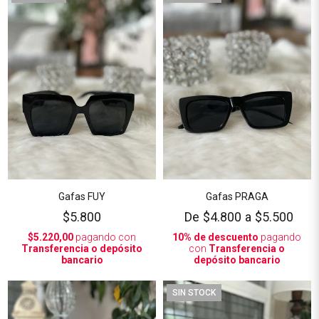
Gafas FUY
Gafas PRAGA
$5.800
De
$4.800
a
$5.500
$5.220,00
pagando con
10% de descuento
pagando
Transferencia o depósito
con
Transferencia o
bancario
depósito bancario
SIN STOCK