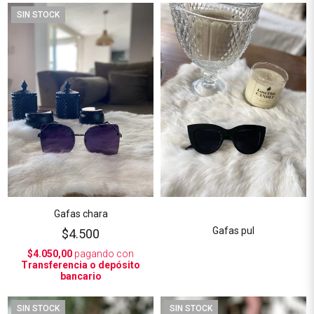
SIN STOCK
Gafas chara
Gafas pul
$4.500
$4.050,00
pagando con
Transferencia o depósito
bancario
SIN STOCK
SIN STOCK