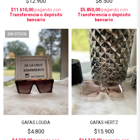
$12.900
$6.500
$11.610,00
pagando con
$5.850,00
pagando con
Transferencia o depósito
Transferencia o depósito
bancario
bancario
SIN STOCK
GAFAS LOUDA
GAFAS HERTZ
$4.800
$15.900