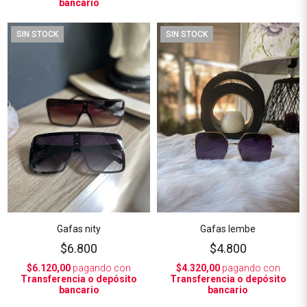
bancario
SIN STOCK
SIN STOCK
Gafas nity
Gafas lembe
$6.800
$4.800
$6.120,00
pagando con
$4.320,00
pagando con
Transferencia o depósito
Transferencia o depósito
bancario
bancario