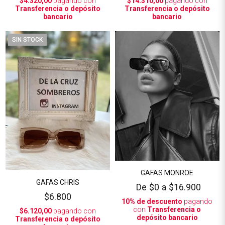
$4.320,00
pagando con
$14.310,00
pagando con
Transferencia o depósito
Transferencia o depósito
bancario
bancario
SIN STOCK
GAFAS MONROE
GAFAS CHRIS
De
$0
a
$16.900
$6.800
10% de descuento
pagando
con
Transferencia o
$6.120,00
pagando con
depósito bancario
Transferencia o depósito