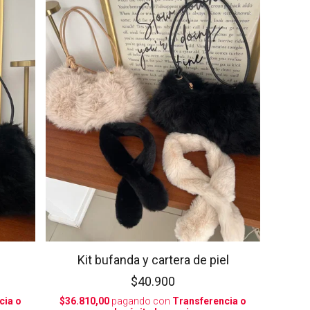
Kit bufanda y cartera de piel
$40.900
cia o
$36.810,00
pagando con
Transferencia o