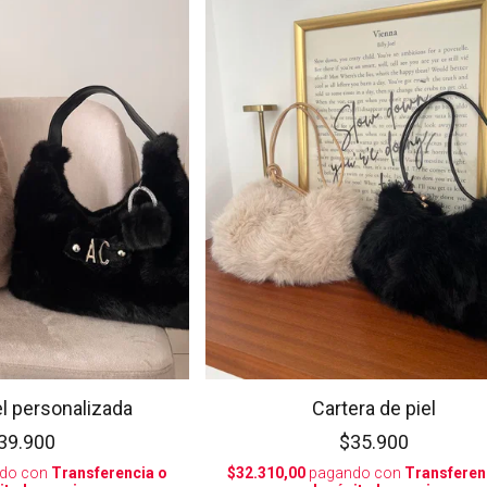
el personalizada
Cartera de piel
39.900
$35.900
do con
Transferencia o
$32.310,00
pagando con
Transferen