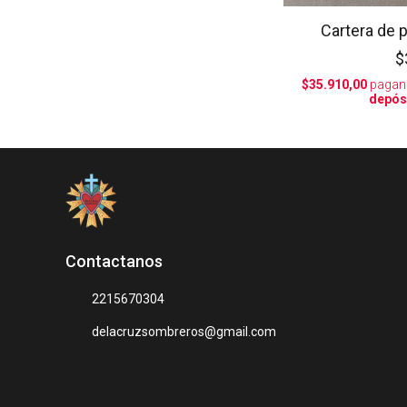
Cartera de p
$
$35.910,00
pagan
depós
Contactanos
2215670304
delacruzsombreros@gmail.com