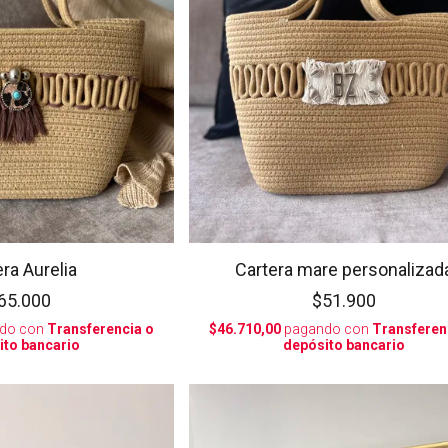
ra Aurelia
Cartera mare personalizad
65.000
$51.900
do con
Transferencia o
$46.710,00
pagando con
Transferen
ito bancario
depósito bancario