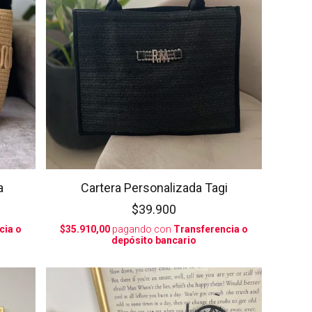
a
Cartera Personalizada Tagi
$39.900
cia o
$35.910,00
pagando con
Transferencia o
depósito bancario