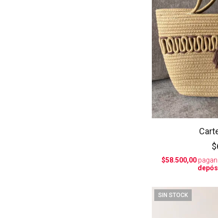
Carte
$
$58.500,00
pagan
depós
SIN STOCK