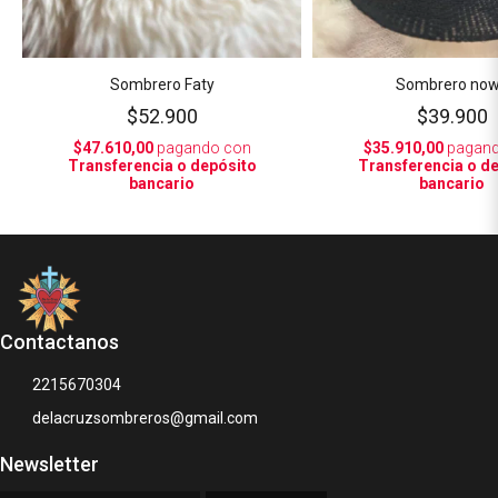
Sombrero Faty
Sombrero no
$52.900
$39.900
$47.610,00
pagando con
$35.910,00
pagand
Transferencia o depósito
Transferencia o d
bancario
bancario
Contactanos
2215670304
delacruzsombreros@gmail.com
Newsletter