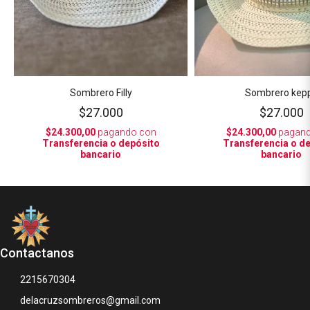
Sombrero Filly
Sombrero kep
$27.000
$27.000
$24.300,00
pagando con
$24.300,00
pagand
Transferencia o depósito
Transferencia o d
bancario
bancario
Contactanos
2215670304
delacruzsombreros@gmail.com