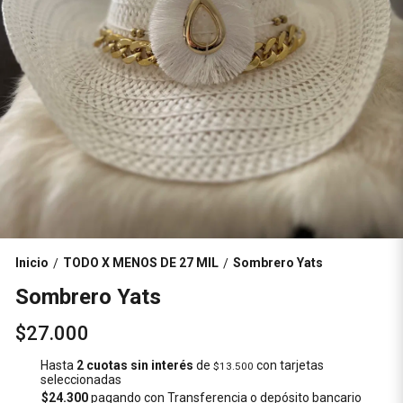
Inicio
TODO X MENOS DE 27 MIL
Sombrero Yats
/
/
Sombrero Yats
$27.000
Hasta
2 cuotas sin interés
de
con tarjetas
$13.500
seleccionadas
$24.300
pagando con Transferencia o depósito bancario