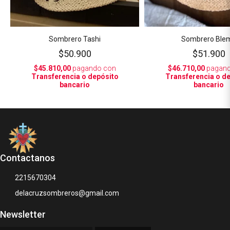
Sombrero Tashi
Sombrero Ble
$50.900
$51.900
$45.810,00
pagando con
$46.710,00
pagand
Transferencia o depósito
Transferencia o d
bancario
bancario
Contactanos
2215670304
delacruzsombreros@gmail.com
Newsletter