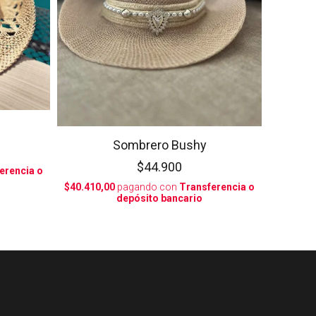
Sombrero Bushy
$44.900
erencia o
$40.410,00
pagando con
Transferencia o
depósito bancario