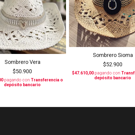
Sombrero Sioma
Sombrero Vera
$52.900
$50.900
$47.610,00
pagando con
Transf
depósito bancario
00
pagando con
Transferencia o
depósito bancario