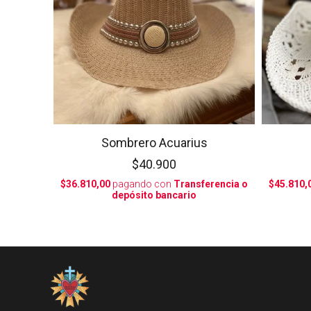
Sombrero Acuarius
$40.900
$36.810,00
pagando con
Transferencia o
$45.810,
depósito bancario