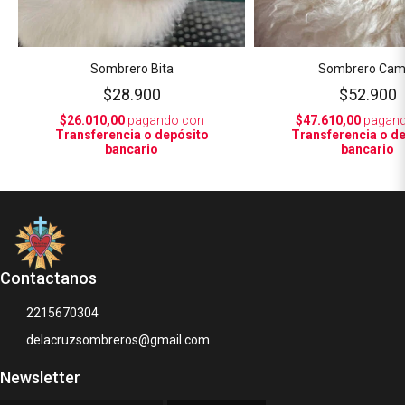
Sombrero Bita
Sombrero Cam
$28.900
$52.900
$26.010,00
pagando con
$47.610,00
pagand
Transferencia o depósito
Transferencia o d
bancario
bancario
Contactanos
2215670304
delacruzsombreros@gmail.com
Newsletter