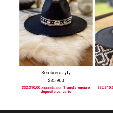
Sombrero ayty
$35.900
$32.310,00
pagando con
Transferencia o
$32.310,
depósito bancario