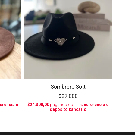
Sombrero Sott
$27.000
erencia o
$24.300,00
pagando con
Transferencia o
depósito bancario