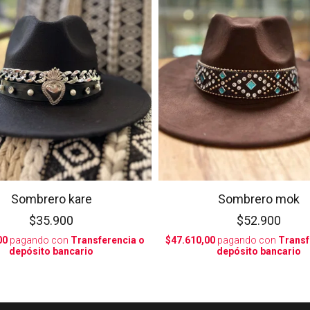
Sombrero kare
Sombrero mok
$35.900
$52.900
00
pagando con
Transferencia o
$47.610,00
pagando con
Transf
depósito bancario
depósito bancario