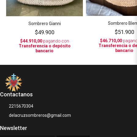
Sombrero Ble
Sombrero Gianni
$51.900
$49.900
$46.710,00
pagand
$44.910,00
pagando con
Transferencia o d
Transferencia o depósito
bancario
bancario
Contactanos
2215670304
delacruzsombreros@gmail.com
Newsletter