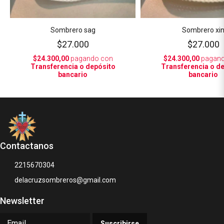
Sombrero sag
Sombrero xi
$27.000
$27.000
$24.300,00
pagando con
$24.300,00
pagand
Transferencia o depósito
Transferencia o d
bancario
bancario
Contactanos
2215670304
delacruzsombreros@gmail.com
Newsletter
Suscribirse