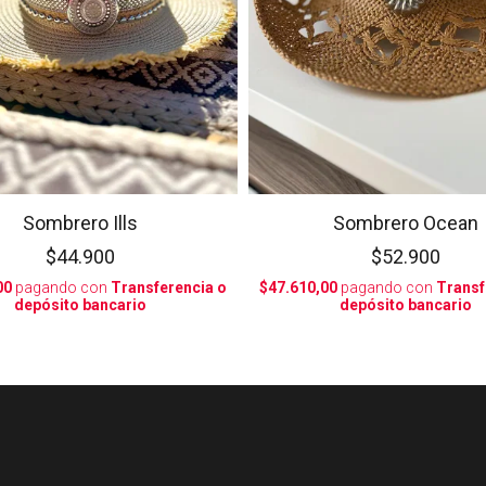
Sombrero Ills
Sombrero Ocean
$44.900
$52.900
00
pagando con
Transferencia o
$47.610,00
pagando con
Transf
depósito bancario
depósito bancario