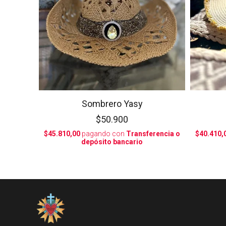
Sombrero Yasy
$50.900
$45.810,00
pagando con
Transferencia o
$40.410,
depósito bancario