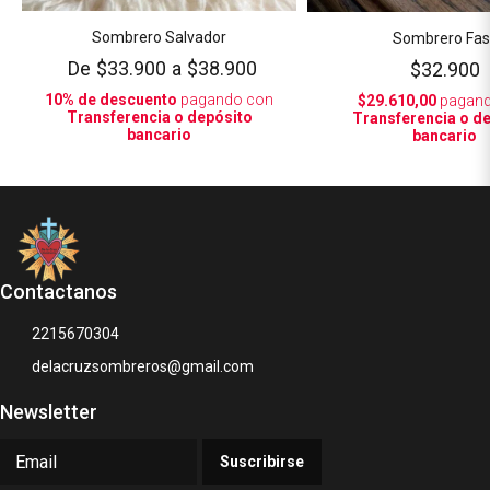
Sombrero Salvador
Sombrero Fas
De
$33.900
a
$38.900
$32.900
10% de descuento
pagando con
$29.610,00
pagand
Transferencia o depósito
Transferencia o d
bancario
bancario
Contactanos
2215670304
delacruzsombreros@gmail.com
Newsletter
Suscribirse