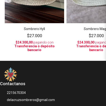
Sombrero Hyll
Sombrero Mag
$27.000
$27.000
$24.300,00
pagando con
$24.300,00
pagand
Transferencia o depósito
Transferencia o d
bancario
bancario
Contactanos
2215670304
delacruzsombreros@gmail.com