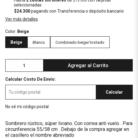
Hasta
2 cuotas sin interés
de
con tarjetas
$13.500
seleccionadas
$24.300
pagando con Transferencia o depósito bancario
Ver más detalles
Color:
Beige
Beige
Blanco
Combinado beige/tostado
Agregar al Carrito
Calcular Costo De Envío:
Calcular
No sé mi código postal
Sombrero rústico, súper liviano. Con correa anti vuelo . Para
circunferencia 55/58 cm . Debajo de la compra agregar en
el casillero el nombre abreviado