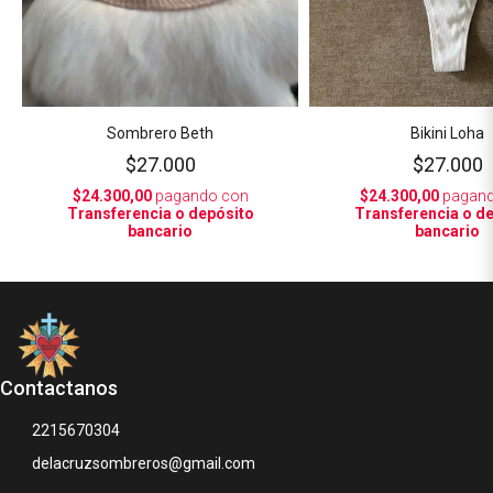
Sombrero Beth
Bikini Loha
$27.000
$27.000
$24.300,00
pagando con
$24.300,00
pagand
Transferencia o depósito
Transferencia o d
bancario
bancario
Contactanos
2215670304
delacruzsombreros@gmail.com