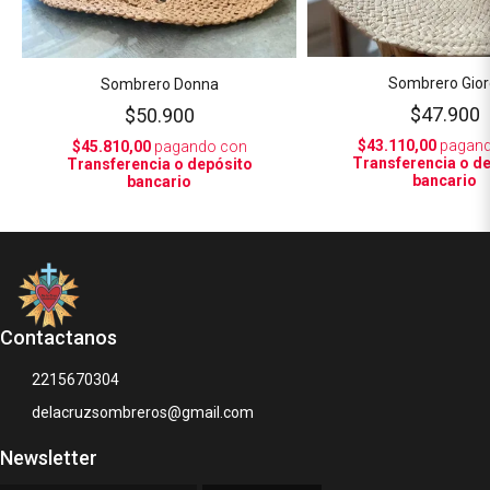
Sombrero Gior
Sombrero Donna
$47.900
$50.900
$43.110,00
pagand
$45.810,00
pagando con
Transferencia o d
Transferencia o depósito
bancario
bancario
Contactanos
2215670304
delacruzsombreros@gmail.com
Newsletter