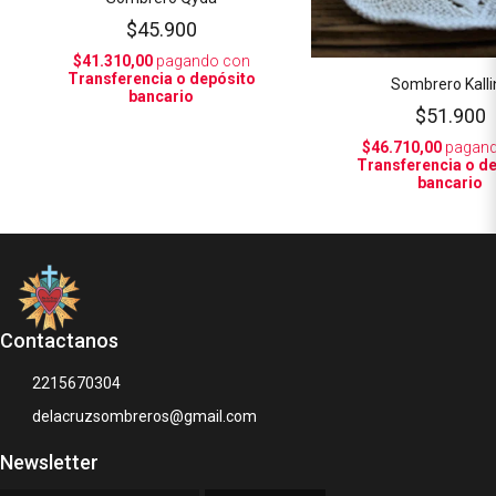
$45.900
$41.310,00
pagando con
Transferencia o depósito
Sombrero Kalli
bancario
$51.900
$46.710,00
pagand
Transferencia o d
bancario
Contactanos
2215670304
delacruzsombreros@gmail.com
Newsletter