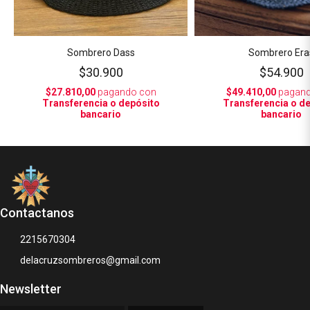
Sombrero Dass
Sombrero Era
$30.900
$54.900
$27.810,00
pagando con
$49.410,00
pagand
Transferencia o depósito
Transferencia o d
bancario
bancario
Contactanos
2215670304
delacruzsombreros@gmail.com
Newsletter