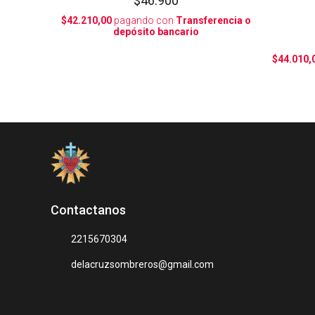
$46.900
$42.210,00
pagando con
Transferencia o
depósito bancario
$44.010,
Contactanos
2215670304
delacruzsombreros@gmail.com