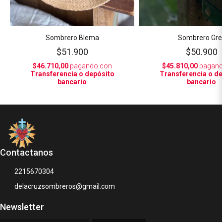
Sombrero Blema
Sombrero Gre
$51.900
$50.900
$46.710,00
pagando con
$45.810,00
pagand
Transferencia o depósito
Transferencia o d
bancario
bancario
Contactanos
2215670304
delacruzsombreros@gmail.com
Newsletter