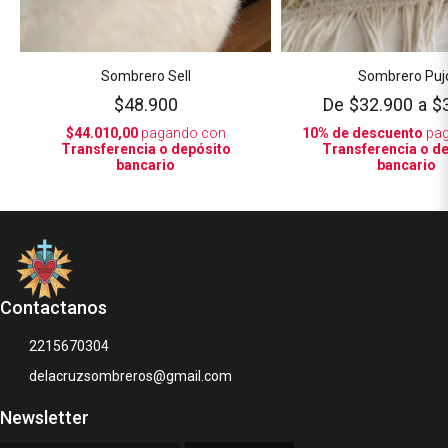
Sombrero Sell
Sombrero Puj
$48.900
De
$32.900
a
$
$44.010,00
pagando con
10% de descuento
pa
Transferencia o depósito
Transferencia o d
bancario
bancario
Contactanos
2215670304
delacruzsombreros@gmail.com
Newsletter