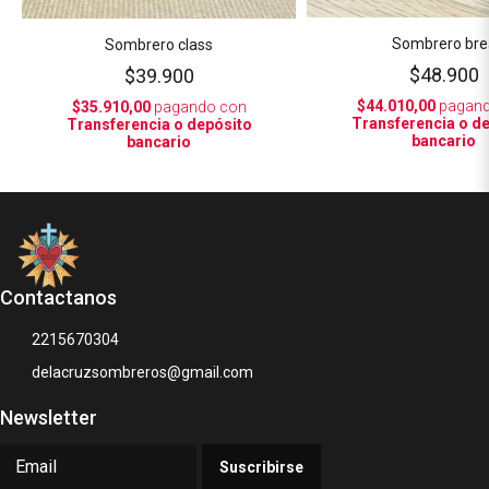
Sombrero bre
Sombrero class
$48.900
$39.900
$44.010,00
pagand
$35.910,00
pagando con
Transferencia o d
Transferencia o depósito
bancario
bancario
Contactanos
2215670304
delacruzsombreros@gmail.com
Newsletter
Suscribirse