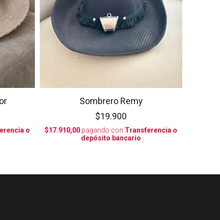
or
Sombrero Remy
$19.900
erencia o
$17.910,00
pagando con
Transferencia o
depósito bancario