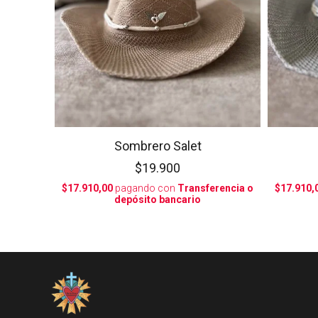
Sombrero Salet
$19.900
$17.910,00
pagando con
Transferencia o
$17.910,
depósito bancario