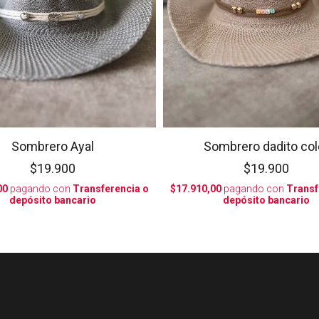
Sombrero Ayal
Sombrero dadito col
$19.900
$19.900
00
pagando con
Transferencia o
$17.910,00
pagando con
Transf
depósito bancario
depósito bancario