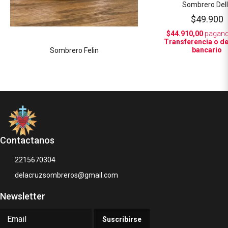
Sombrero Del
$49.900
$44.910,00
pagand
Transferencia o d
bancario
Sombrero Felin
Contactanos
2215670304
delacruzsombreros@gmail.com
Newsletter
Suscribirse