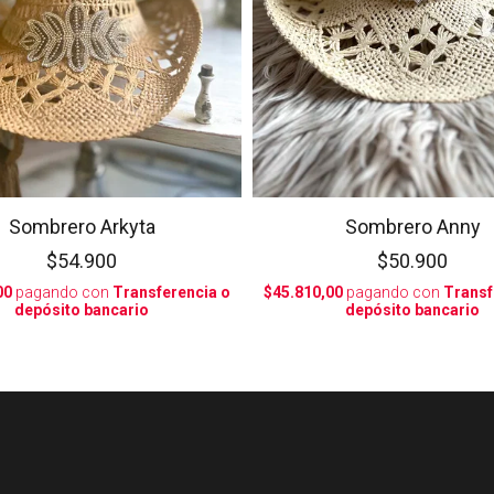
Sombrero Arkyta
Sombrero Anny
$54.900
$50.900
00
pagando con
Transferencia o
$45.810,00
pagando con
Transf
depósito bancario
depósito bancario