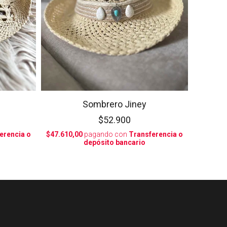
Sombrero Jiney
$52.900
erencia o
$47.610,00
pagando con
Transferencia o
depósito bancario