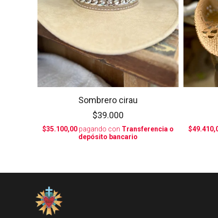
Sombrero cirau
$39.000
$35.100,00
pagando con
Transferencia o
$49.410,
depósito bancario