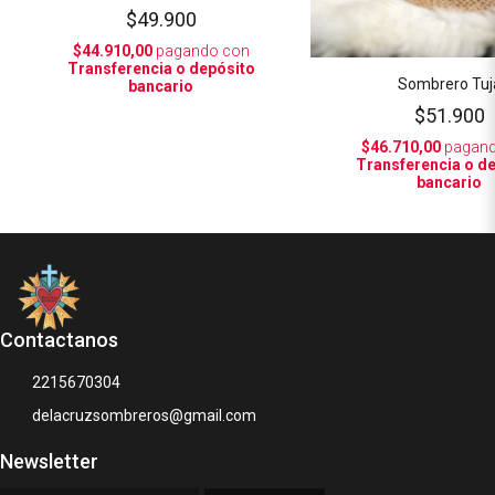
$49.900
$44.910,00
pagando con
Transferencia o depósito
Sombrero Tuj
bancario
$51.900
$46.710,00
pagand
Transferencia o d
bancario
Contactanos
2215670304
delacruzsombreros@gmail.com
Newsletter