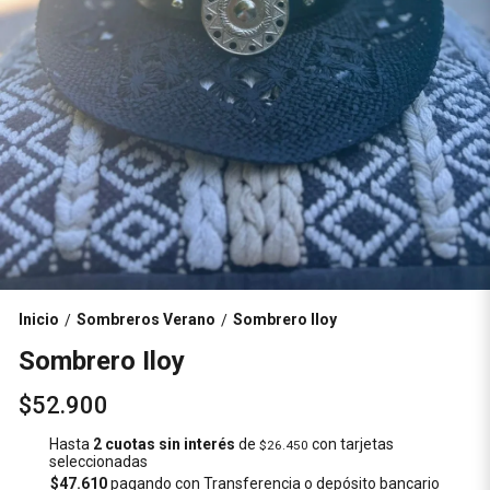
Inicio
Sombreros Verano
Sombrero Iloy
/
/
Sombrero Iloy
$52.900
Hasta
2 cuotas sin interés
de
con tarjetas
$26.450
seleccionadas
$47.610
pagando con Transferencia o depósito bancario