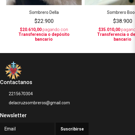
Sombrero Della
Sombrero Boo
$22.900
$38.900
$20.610,00
pagando con
$35.010,00
pagand
Transferencia o depósito
Transferencia o d
bancario
bancario
Contactanos
2215670304
delacruzsombreros@gmail.com
Newsletter
Suscribirse