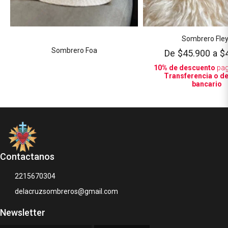
Sombrero Fle
Sombrero Foa
De
$45.900
a
$
10% de descuento
pa
Transferencia o d
bancario
Contactanos
2215670304
delacruzsombreros@gmail.com
Newsletter