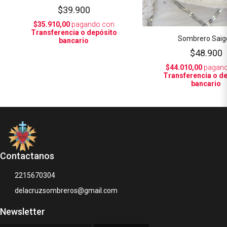
$39.900
$35.910,00
pagando con
Transferencia o depósito
Sombrero Saig
bancario
$48.900
$44.010,00
pagand
Transferencia o d
bancario
Contactanos
2215670304
delacruzsombreros@gmail.com
Newsletter