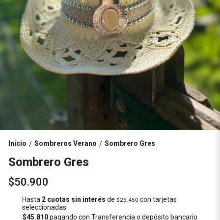
Inicio
Sombreros Verano
Sombrero Gres
/
/
Sombrero Gres
$50.900
Hasta
2 cuotas sin interés
de
con tarjetas
$25.450
seleccionadas
$45.810
pagando con Transferencia o depósito bancario