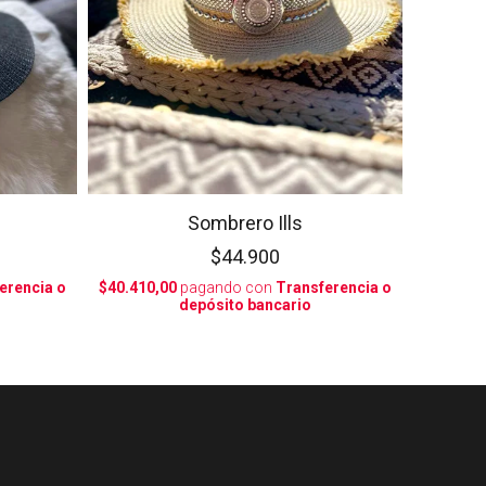
Sombrero Ills
$44.900
erencia o
$40.410,00
pagando con
Transferencia o
depósito bancario