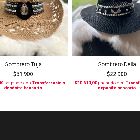
Sombrero Tuja
Sombrero Della
$51.900
$22.900
00
pagando con
Transferencia o
$20.610,00
pagando con
Transf
depósito bancario
depósito bancario