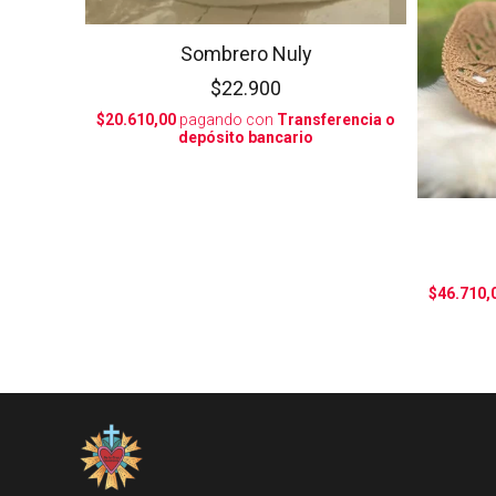
Sombrero Nuly
$22.900
$20.610,00
pagando con
Transferencia o
depósito bancario
$46.710,