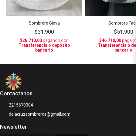
Sombrero Giova
Sombrero Fac
$31.900
$51.900
$28.710,00
pagando con
$46.710,00
pagand
Transferencia o depósito
Transferencia o d
bancario
bancario
Contactanos
2215670304
delacruzsombreros@gmail.com
Newsletter