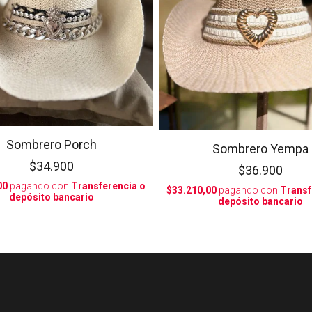
Sombrero Porch
Sombrero Yempa
$34.900
$36.900
00
pagando con
Transferencia o
$33.210,00
pagando con
Transf
depósito bancario
depósito bancario