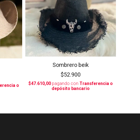
Sombrero beik
$52.900
$47.610,00
pagando con
Transferencia o
erencia o
depósito bancario