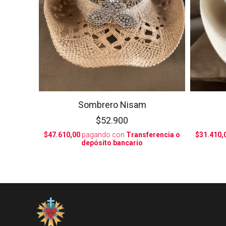
Sombrero Nisam
$52.900
$47.610,00
pagando con
Transferencia o
$31.410,
depósito bancario