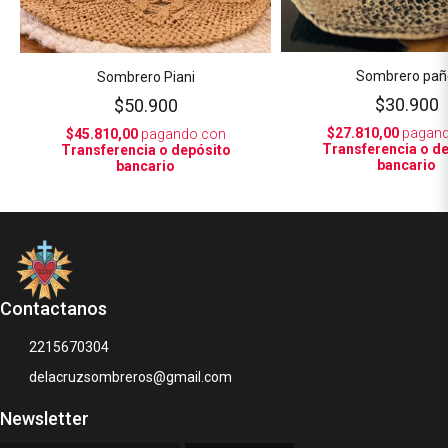
Sombrero pañ
Sombrero Piani
$30.900
$50.900
$27.810,00
pagand
$45.810,00
pagando con
Transferencia o d
Transferencia o depósito
bancario
bancario
Contactanos
2215670304
delacruzsombreros@gmail.com
Newsletter