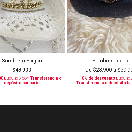
Sombrero Saigon
Sombrero cuba
$48.900
De
$28.900
a
$39.9
00
pagando con
Transferencia o
10% de descuento
pagando
depósito bancario
Transferencia o depósito ba