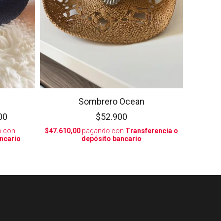
Sombrero Ocean
00
$52.900
 con
$47.610,00
pagando con
Transferencia o
ncario
depósito bancario