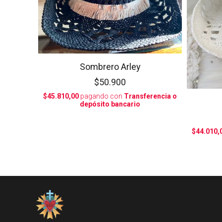
Sombrero Arley
$50.900
$45.810,00
pagando con
Transferencia o
depósito bancario
$44.010,