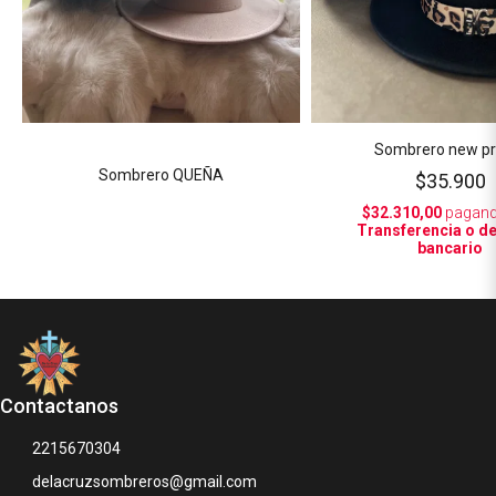
Sombrero new pr
Sombrero QUEÑA
$35.900
$32.310,00
pagand
Transferencia o d
bancario
Contactanos
2215670304
delacruzsombreros@gmail.com