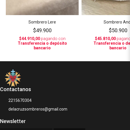
Sombrero Lere
Sombrero An
$49.900
$50.900
$44.910,00
pagando con
$45.810,00
pagand
Transferencia o depósito
Transferencia o d
bancario
bancario
Contactanos
2215670304
delacruzsombreros@gmail.com
Newsletter