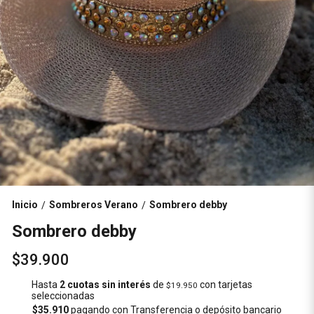
Inicio
Sombreros Verano
Sombrero debby
/
/
Sombrero debby
$39.900
Hasta
2 cuotas sin interés
de
con tarjetas
$19.950
seleccionadas
$35.910
pagando con Transferencia o depósito bancario