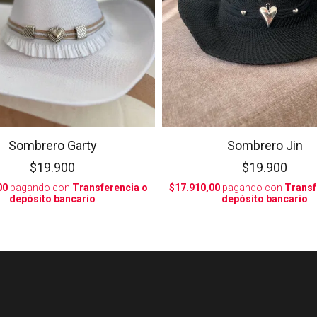
Sombrero Garty
Sombrero Jin
$19.900
$19.900
00
pagando con
Transferencia o
$17.910,00
pagando con
Transf
depósito bancario
depósito bancario