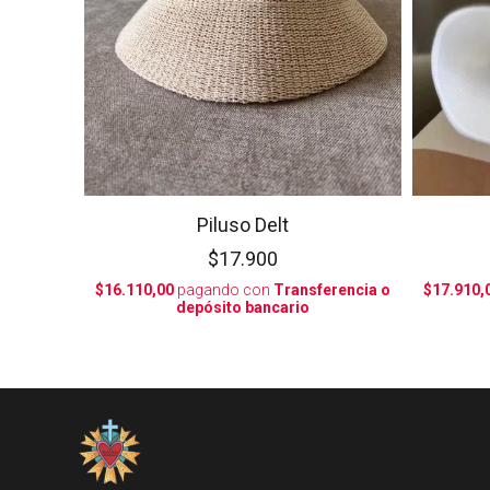
Piluso Delt
$17.900
$16.110,00
pagando con
Transferencia o
$17.910,
depósito bancario