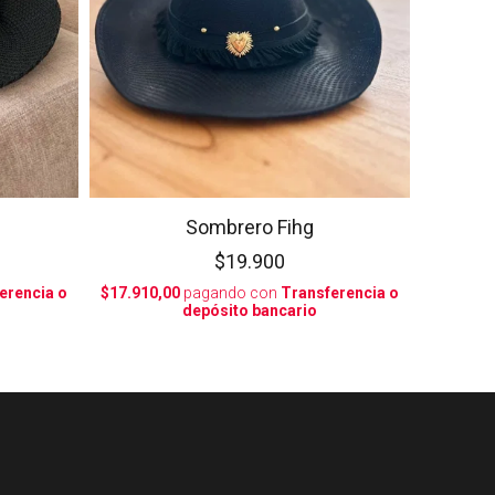
Sombrero Fihg
$19.900
erencia o
$17.910,00
pagando con
Transferencia o
depósito bancario