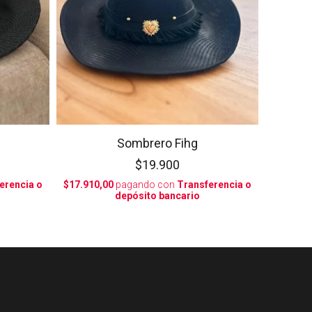
Sombrero Fihg
$19.900
erencia o
$17.910,00
pagando con
Transferencia o
depósito bancario