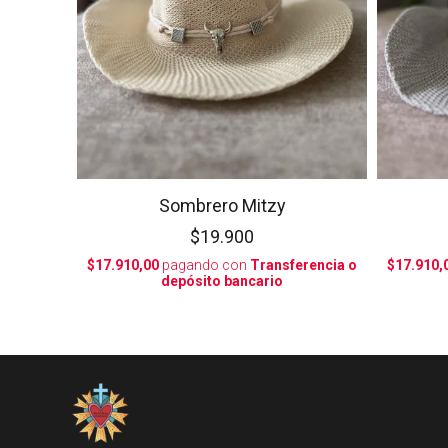
Sombrero Mitzy
$19.900
$17.910,00
pagando con
Transferencia o
$17.910,
depósito bancario