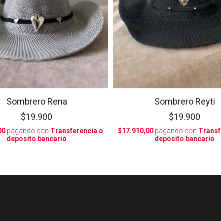
Sombrero Rena
Sombrero Reyti
$19.900
$19.900
00
pagando con
Transferencia o
$17.910,00
pagando con
Transf
depósito bancario
depósito bancario