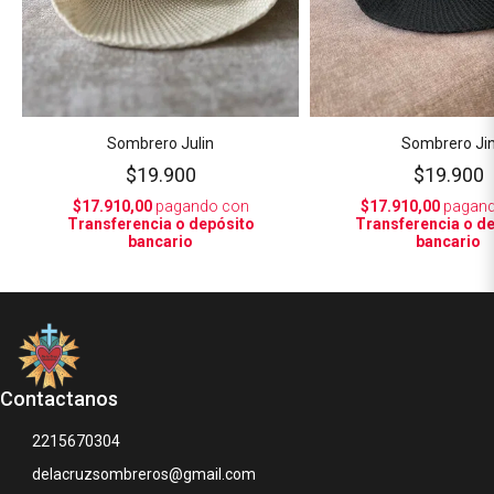
Sombrero Julin
Sombrero Ji
$19.900
$19.900
$17.910,00
pagando con
$17.910,00
pagand
Transferencia o depósito
Transferencia o d
bancario
bancario
Contactanos
2215670304
delacruzsombreros@gmail.com