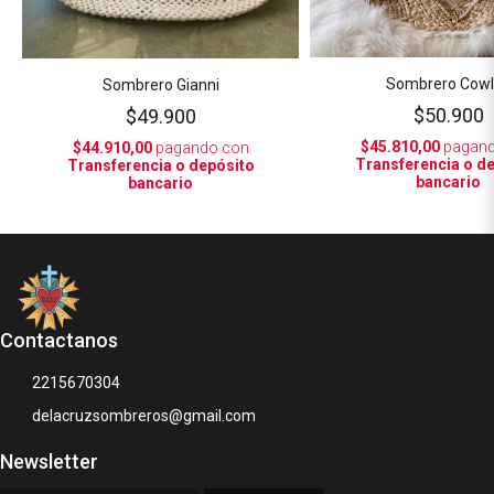
Sombrero Cow
Sombrero Gianni
$50.900
$49.900
$45.810,00
pagand
$44.910,00
pagando con
Transferencia o d
Transferencia o depósito
bancario
bancario
Contactanos
2215670304
delacruzsombreros@gmail.com
Newsletter