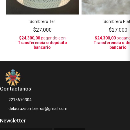
Sombrero Ter
Sombrero Pla
$27.000
$27.000
$24.300,00
pagando con
$24.300,00
pagand
Transferencia o depósito
Transferencia o d
bancario
bancario
Contactanos
2215670304
delacruzsombreros@gmail.com
Newsletter