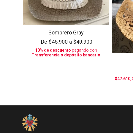
Sombrero Gray
De
$45.900
a
$49.900
10% de descuento
pagando con
Transferencia o depósito bancario
$47.610,