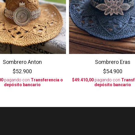
Sombrero Anton
Sombrero Eras
$52.900
$54.900
00
pagando con
Transferencia o
$49.410,00
pagando con
Transf
depósito bancario
depósito bancario