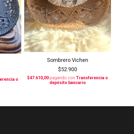
Sombrero Vichen
$52.900
$47.610,00
pagando con
Transferencia o
erencia o
depósito bancario