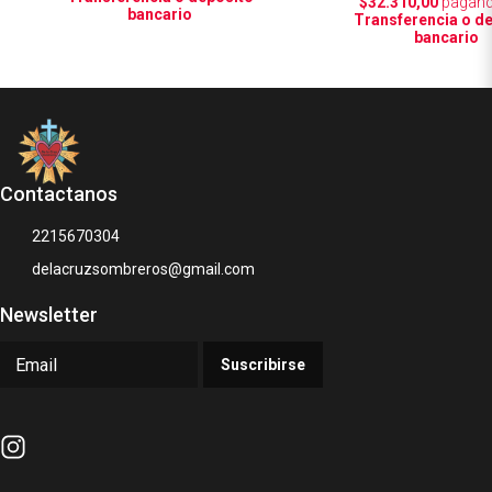
$32.310,00
pagand
bancario
Transferencia o d
bancario
Contactanos
2215670304
delacruzsombreros@gmail.com
Newsletter
Suscribirse