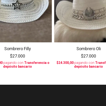
Sombrero Filly
Sombrero Oli
$27.000
$27.000
00
pagando con
Transferencia o
$24.300,00
pagando con
Transf
depósito bancario
depósito bancario