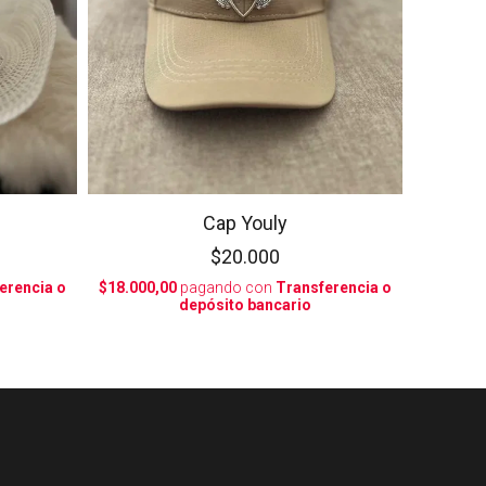
Cap Youly
$20.000
erencia o
$18.000,00
pagando con
Transferencia o
depósito bancario