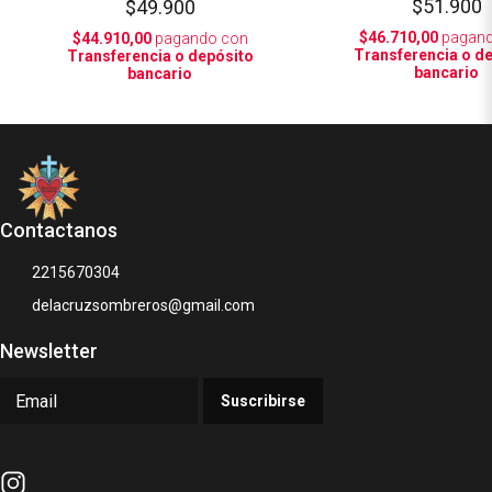
$51.900
$49.900
$46.710,00
pagand
$44.910,00
pagando con
Transferencia o d
Transferencia o depósito
bancario
bancario
Contactanos
2215670304
delacruzsombreros@gmail.com
Newsletter
Suscribirse