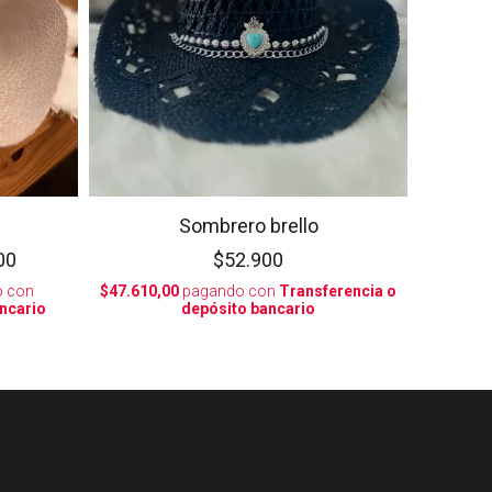
Sombrero brello
00
$52.900
 con
$47.610,00
pagando con
Transferencia o
ncario
depósito bancario