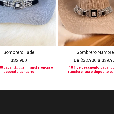
Sombrero Tade
Sombrero Nambre
$32.900
De
$32.900
a
$39.9
00
pagando con
Transferencia o
10% de descuento
pagando
depósito bancario
Transferencia o depósito ba