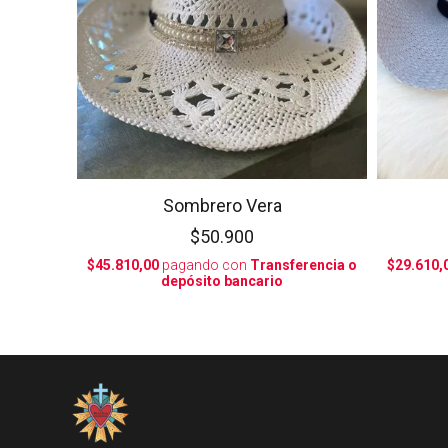
Sombrero Vera
$50.900
$45.810,00
pagando con
Transferencia o
$29.610,
depósito bancario