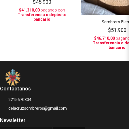
$45.900
$41.310,00
pagando con
Transferencia o depósito
bancario
Sombrero Ble
$51.900
$46.710,00
pagand
Transferencia o d
bancario
Contactanos
2215670304
delacruzsombreros@gmail.com
Newsletter