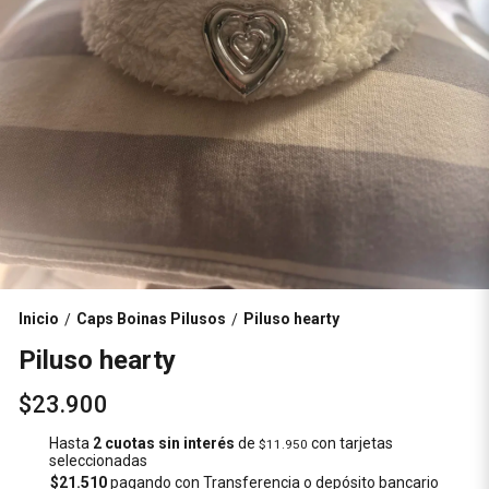
Inicio
Caps Boinas Pilusos
Piluso hearty
/
/
Piluso hearty
$23.900
Hasta
2 cuotas sin interés
de
con tarjetas
$11.950
seleccionadas
$21.510
pagando con Transferencia o depósito bancario