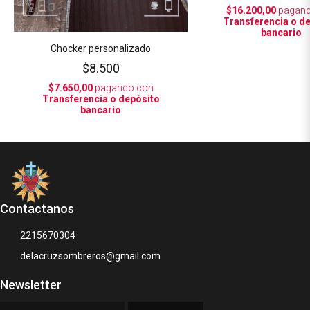
$16.200,00
pagand
Transferencia o d
bancario
Chocker personalizado
$8.500
$7.650,00
pagando con
Transferencia o depósito
bancario
Contactanos
2215670304
delacruzsombreros@gmail.com
Newsletter