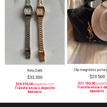
Clip magnético porta
Reloj Dally
$23.500
$33.300
$21.150,00
pagand
$29.970,00
pagando con
Transferencia o d
Transferencia o depósito
bancario
bancario